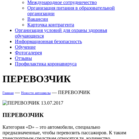
Международное сотрудничество
Организация питания в образовательной
организации
Вакансии
Карточка контрагента
Организация условий для охраны здоровья
обучающихся
Информационная безопасность
Обучение
Фотогалерея
Отзывы
Профилактика коронавируса
ПЕРЕВОЗЧИК
—
—
ПЕРЕВОЗЧИК
Главная
Новости автошколы
13.07.2017
ПЕРЕВОЗЧИК
Категория «D» – это автомобили, специально
предназначенные, чтобы перевозить пассажиров. К таким
транспортным средствам относятся те, количество