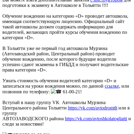
подготовки к экзамену в Автошколе в Тольятти !!!!
Обучение вождению на категорию «D» проводит автошкола,
имеющая соответствующую лицензию. Официальный сайт
такой автошколы должен содержать информацию для
водителей, желающих пройти курсы обучения вождению по
категории «D».
В Тольятти уже не первый год автошкола Мурзина
(Автозаводский район, Центральный район) проводит
обучение вождению, после которого будущие водители
успешно сдают экзамены в ГИБДД и получают водительские
права категории «D».
Узнать стоимость обучения водителей категории «D» и
записаться на уроки вождения можно, по данной
ссылке
, или
позвонив по телефону:
61-00-21!
Вступай в нашу группу VK Автошколы Мурзина
Центрального района Тольятти
https://vk.com/avtodromtlt
или в
группу
АВТОЗАВОДСКОГО района
https://vk.com/avtoshkolatogliatti
и
следи за новостями!