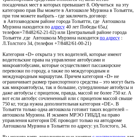
посадочных мест в которых превышает 8. Обучиться на эту
категорию прав Вы можете в Автошколе Мурзина в Тольятти,
при том можете выбрать - где заключить договор:
в Автозаводском районе города Тольятти, где Автошкола
Мурзина находится по
адресу
40 лет Победы 65а,(
телефон+7/8482/62-21-02) или Центральный районе города
Тольятти ,где Автошкола Мурзина находится
по адресу
:
Л.Толстого 34, (телефон +7/8482/61-00-21)
Категория «D» открыта у тех водителей, которые имеют
водительские права на управление автобусами и
микроавтобусами, которые осуществляют пассажирские
перевозки по городу, а также по междугородным и
международным маршрутам. Причем категория «D» не
ограничивает размер транспортного средства – это могут быть
как микроавтобусы, так и большие, супердлинные автобусы и
даже автобусы с прицепом, правда, массой не более 750 кг. А
вот если автобус сочлененный или с прицепом массой свыше
750 кг, тогда нужна дополнительная категория «DE». В
Тольятти только одна автошкола готовит таких водителей –
автошкола Мурзина. И экзамен МРЭО ГИБДД на право
управления категория DE проводит только на автодроме
Автошкола Мурзина в Тольятти по адресу: ул.Толстого, 34.
Вы можете взять дополнительные занятия
с инструктором
для